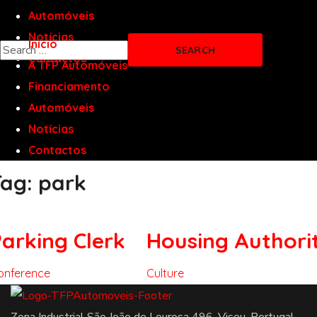
Automóveis
Notícias
Início
Contactos
A TFP Automóveis
Financiamento
Automóveis
Notícias
Contactos
Tag:
park
arking Clerk
Housing Authori
onference
Culture