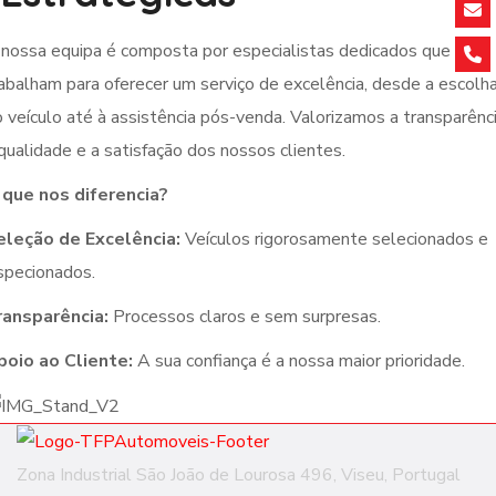
nossa equipa é composta por especialistas dedicados que
abalham para oferecer um serviço de excelência, desde a escolh
 veículo até à assistência pós-venda. Valorizamos a transparênci
qualidade e a satisfação dos nossos clientes.
 que nos diferencia?
eleção de Excelência:
Veículos rigorosamente selecionados e
specionados.
ransparência:
Processos claros e sem surpresas.
poio ao Cliente:
A sua confiança é a nossa maior prioridade.
Zona Industrial São João de Lourosa 496, Viseu, Portugal