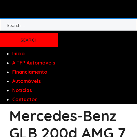
Início
A TFP Automóveis
Financiamento
Automóveis
Notícias
Contactos
Mercedes-Benz
GLB 200d AMG 7