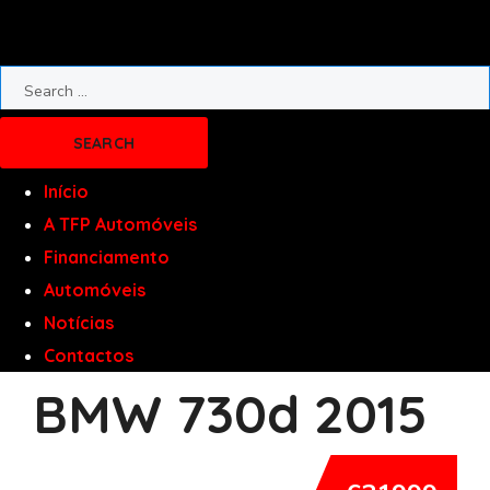
Início
A TFP Automóveis
Financiamento
Automóveis
Notícias
Contactos
BMW 730d 2015