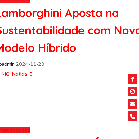
Lamborghini Aposta na
Sustentabilidade com Nov
Modelo Híbrido
fpadmin
2024-11-28
ncategorized