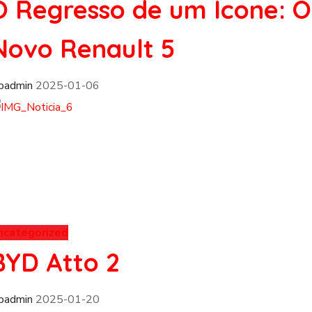
O Regresso de um Ícone: O
Novo Renault 5
fpadmin
2025-01-06
ncategorized
BYD Atto 2
fpadmin
2025-01-20