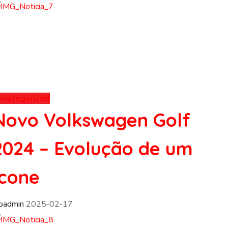
ncategorized
Novo Volkswagen Golf
2024 – Evolução de um
Ícone
fpadmin
2025-02-17