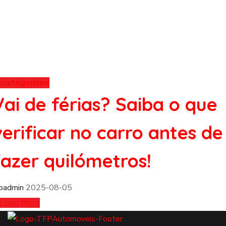
ncategorized
Vai de férias? Saiba o que
verificar no carro antes de
fazer quilómetros!
fpadmin
2025-08-05
Load More