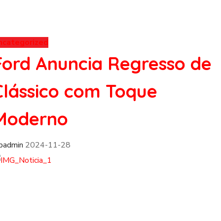
ncategorized
Ford Anuncia Regresso de
Clássico com Toque
Moderno
fpadmin
2024-11-28