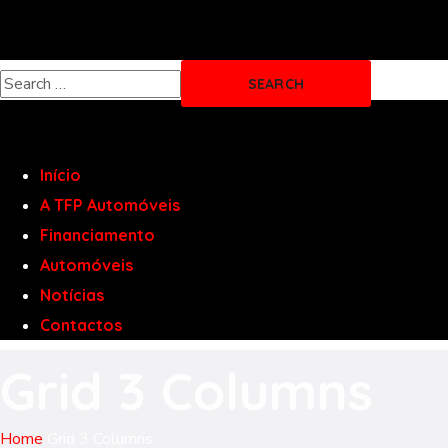
Início
A TFP Automóveis
Financiamento
Automóveis
Notícias
Contactos
Grid 3 Columns
Home
Grid 3 Columns