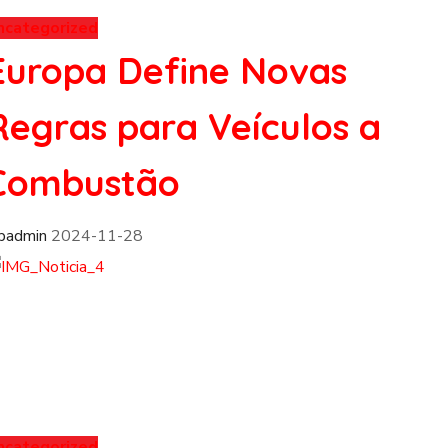
ncategorized
Europa Define Novas
Regras para Veículos a
Combustão
fpadmin
2024-11-28
ncategorized