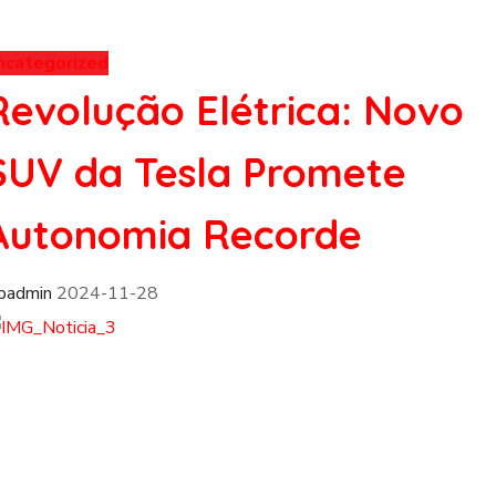
ncategorized
Revolução Elétrica: Novo
SUV da Tesla Promete
Autonomia Recorde
fpadmin
2024-11-28