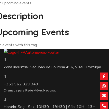
o upcoming events
Description
Upcoming Events
 events with this tag
Zona Industrial São João de Lourosa 496, Viseu, Portugal
+351 962 329 349
Chamada para Rede Móvel Nacional
Horário: Seg - Sex: 10H30 - 19H30 | Sáb: 10H - 13H