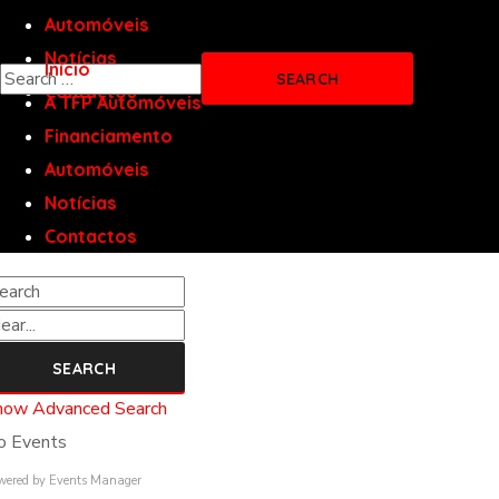
Automóveis
Notícias
Início
Contactos
A TFP Automóveis
Financiamento
Automóveis
Notícias
Contactos
arch
ar...
SEARCH
how Advanced Search
o Events
wered by
Events Manager